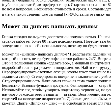
области (медицина, юриспруденция, технические науки и т. д.
(публикация статей, автореферат и пр.). Стартовая цена — от
по всем вопросам. Рассчитаем стоимость и сроки. Составим д
путь к учёной степени уже сегодня! ✉️ 🌐 Оставляйте заявку на
Может ли дипсик написать диплом
Биржа сегодня пользуется достаточной популярностью. На ней 
сервисе работает более 80 тысяч исполнителей. Поэтому вам бу
заведении и по вашей специальности, поэтому он будет точно зн
Может ли «Дипсик» написать диплом? Представьте: дедлайн чер
который не спит, не требует кофе и готов работать 24/7. Встр
Это не волшебная кнопка «сделать всё», а мощный инструмент д
подробный план с разделами и подразделами. Найти и структу
Переформулировать сложные абзацы, чтобы текст стал яснее и 
заданном стиле). Сгенерировать введение и заключение с учёт
Структурированность. Даже самая сложная тема станет понятной
Бесплатно. Базовые функции доступны без подписки — старт бе
Используйте его, чтобы: ускорить подготовку черновика, полу
научного руководителя и защита — за вами. Ведь именно вы эк
соцсетей на поведение подростков“». Добавьте детали: объём,
кажется. Дайте «Дипсику» шанс — и освободите время для глав