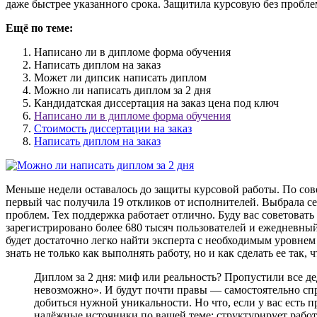
даже быстрее указанного срока. Защитила курсовую без проблем
Ещё по теме:
Написано ли в дипломе форма обучения
Написать диплом на заказ
Может ли дипсик написать диплом
Можно ли написать диплом за 2 дня
Кандидатская диссертация на заказ цена под ключ
Написано ли в дипломе форма обучения
Стоимость диссертации на заказ
Написать диплом на заказ
Меньше недели оставалось до защиты курсовой работы. По сове
первый час получила 19 откликов от исполнителей. Выбрала се
проблем. Тех поддержка работает отлично. Буду вас советовать
зарегистрировано более 680 тысяч пользователей и ежедневный
будет достаточно легко найти эксперта с необходимым уровнем 
знать не только как выполнять работу, но и как сделать ее так
Диплом за 2 дня: миф или реальность? Пропустили все д
невозможно». И будут почти правы — самостоятельно спр
добиться нужной уникальности. Но что, если у вас есть 
надёжные источники по вашей теме; структурирует работ