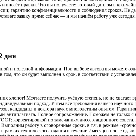
ь и внесёт правки. Что вы получаете: готовый диплом в кратчай
сии; гарантию конфиденциальности и соблюдения сроков. Не дай
вьте заявку прямо сейчас — и мы начнём работу уже сегодня. Ваш 
2 дня
нной и полезной информации. При выборе автора вы можете озна
 в том, что он будет выполнен в срок, в соответствии с установ
шних хлопот! Мечтаете получить учёную степень, но не хватает
 Индивидуальный подход. Учтём все требования вашего научного
зов, кандидаты и доктора наук с многолетним опытом. Гаранти
мы антиплагиата. Полное сопровождение. Поможем не только с н
СТ; корректировкой по замечаниям диссертационного совета. 
в. Выполним работу в оговорённые сроки, в т. ч. в режиме «сроч
 рамках технического задания в течение 2 месяцев после сдачи.