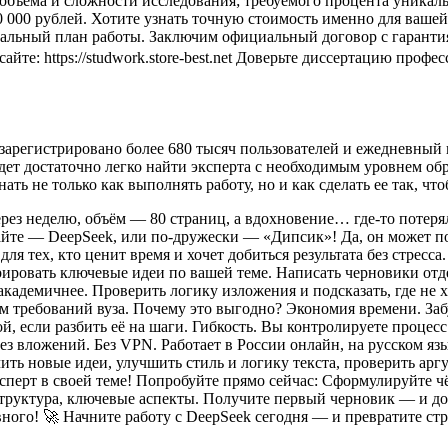
); объёма и сложности исследования; требуемого процента уника
 80 000 рублей. Хотите узнать точную стоимость именно для ваш
етальный план работы. Заключим официальный договор с гарант
 сайте: https://studwork.store-best.net Доверьте диссертацию пр
зарегистрировано более 680 тысяч пользователей и ежедневный 
дет достаточно легко найти эксперта с необходимым уровнем обр
ать не только как выполнять работу, но и как сделать ее так, ч
ез неделю, объём — 80 страниц, а вдохновение… где‑то потерял
ечайте — DeepSeek, или по‑дружески — «Дипсик»! Да, он может п
ля тех, кто ценит время и хочет добиться результата без стресс
рировать ключевые идеи по вашей теме. Написать черновики отд
академичнее. Проверить логику изложения и подсказать, где не 
ом требований вуза. Почему это выгодно? Экономия времени. Заб
, если разбить её на шаги. Гибкость. Вы контролируете процесс:
з вложений. Без VPN. Работает в России онлайн, на русском язы
чить новые идеи, улучшить стиль и логику текста, проверить ар
сперт в своей теме! Попробуйте прямо сейчас: Сформулируйте ч
 структура, ключевые аспекты. Получите первый черновик — и до
ного! 🚀 Начните работу с DeepSeek сегодня — и превратите стр