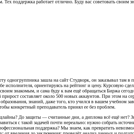
. Тех поддержка работает отлично. Буду вас советовать своим з
ту одногруппника зашла на сайт Студворк, он заказывал там в п
бе исполнителя, ориентируясь на рейтинг и цену. Курсовую сдел
 своим знакомым, и сама буду к вам ещё обращаться Биржа сегод
 прирост составляет около 500 новых аккаунтов. При этом на се
образования, знаний, даже того, кто учился в вашем учебном за
, чтобы конкретный преподаватель принял ее без проблем.
едлайны? До защиты — считанные дни, а диплома всё ещё нет? З
авиться с такой задачей почти нереально: нужно собрать источн
профессиональная поддержка? Мы знаем, как превратить невозмо
у: от введения до заключения; проведёт анализ данных и подгот