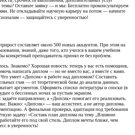
льности; срочности выполнения; дополнительных услуг
ей темы? Оставьте заявку — и мы: Бесплатно проконсультируем
иями. Не откладывайте научную карьеру на потом — начните
офессионалам — защищайтесь с уверенностью!
прирост составляет около 500 новых аккаунтов. При этом на
азования, знаний, даже того, кто учился в вашем учебном
тобы конкретный преподаватель принял ее без проблем.
ось. Знакомо? Хорошая новость: теперь у вас есть помощник,
омочь написать диплом — но не вместо вас, а вместе с вами.
а. Что умеет «Дипсик» в работе над дипломом? Составить
ельных глав — от теоретической базы до анализа данных.
хватает аргументов. Оформить списки литературы и сноски (в
удьте о бессонных ночах за пустым экраном.
 задаёте направление, а «Дипсик» помогает его реализовать.
ке. Важно: «Дипсик» — ваш ассистент, а не автор диплома.
гументацию. А финальная проверка, адаптация под требования
ёткую задачу: «Составь план диплома на тему „Влияние
работайте его под свой стиль. Диплом мечты ближе, чем
есс в уверенность!