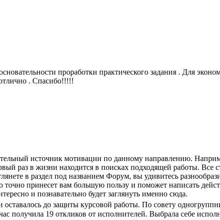
 основательности проработки практического задания . Для экон
отлично . Спасибо!!!!!
тельный источник мотивации по данному направлению. Например
ервый раз в жизни находится в поисках подходящей работы. Все 
аглянете в раздел под названием Форум, вы удивитесь разнообр
то точно принесет вам большую пользу и поможет написать дейс
нтересно и познавательно будет заглянуть именно сюда.
оставалось до защиты курсовой работы. По совету одногруппни
 час получила 19 откликов от исполнителей. Выбрала себе испол