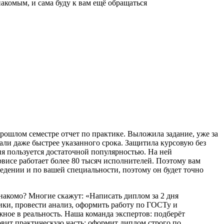
накомым, и сама буду к вам ещё обращаться
рошлом семестре отчет по практике. Выложила задание, уже за
али даже быстрее указанного срока. Защитила курсовую без
ня пользуется достаточной популярностью. На ней
рвисе работает более 80 тысяч исполнителей. Поэтому вам
ведении и по вашей специальности, поэтому он будет точно
накомо? Многие скажут: «Написать диплом за 2 дня
ики, провести анализ, оформить работу по ГОСТу и
жное в реальность. Наша команда экспертов: подберёт
овит практическую часть; оформит диплом строго по