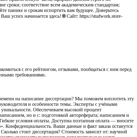
шие сроки; соответствие всем академическим стандартам;
те панике и срокам испортить вам будущее. Доверьтесь
успех начинается здесь! 🌐 Сайт: https://studwork.store-
комиться с его рейтингом, отзывами, пообщаться с ним перед
ленными требованиями.
 времени на написание диссертации? Мы поможем воплотить эту
 руководителя и особенности темы. Эксперты с учёными
я уникальности. Обеспечиваем высокий процент
аписанием, но и с: подготовкой автореферата; написанием и
Гибкие условия оплаты. Доступна поэтапная оплата — вносите
но». Конфиденциальность. Ваши данные и факт заказа останутся
 Сколько стоит диссертация? Стоимость зависит от: научной